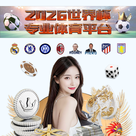
注册入口
安博站官网登录入口
APP与网
页版入口｜畅享全球体育赛事
与数据服务
欢迎访问
安博站官网登录入口
，提供全面覆盖
足球、篮球、电竞等项目的赛事资讯与数据内
容， 支持
APP下载
与
网页使用
，每日同步更新
千场比赛，聚焦热门体育内容， 助您轻松获取
赛事动态，掌握比赛节奏。