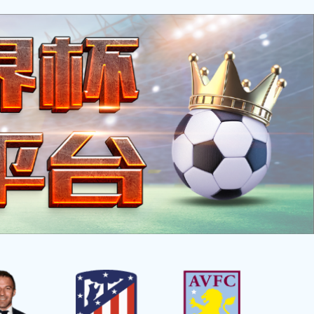
注册入口
直播体验
功能