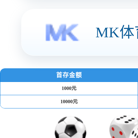
2022 年度金牌平台
以综合服务表现获东南亚行业组织高度认可。
安博站官网登录入口
安博站官网登录入口_安博(中国)
✅eson推荐🌈「2026好运滚滚」🔰
s
全新官网正式上线🔰 成立于2011年9
ag.c
月，注册资金1500万，是一家生产各
类互联网平台产品的科技厂家，是一
家集科研、生产、销售为一体的互联
网平台产品企业。安博站官网登录入
口_安博(中国)只有注重产品质量，才
可以走得更远，才可以赢得未来。我
们公司用优良的产品为广大客户提供