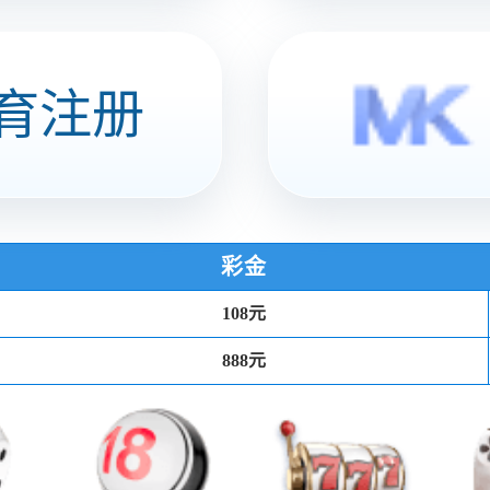
数据加密安全合规奖
平台系统符合国际加密标准，连续通过多轮安全审
查。
联系我们
快速导航
App下载
关于我们
upport@more-business-
隐私政策
om
用户协议
网站地图