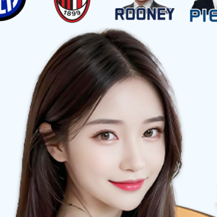
畅所欲言，与全球球迷一起交流观点、参与讨
论。
版本更新记录 · 按时间分组查看
更新内容一目了然，安博站官网登录入口不断打磨细节，提升体