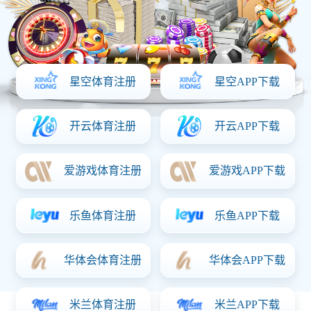
手机App
网页版
海港奥斯卡腿筋拉伤，若保守
治疗国庆前后有望回归
2026-06-12 15:03
39 次阅读
首页
/
体育动态